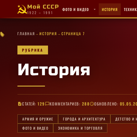
Мой СССР
ФОТО И ВИДЕО
ИСТОРИЯ
ТЕХНИК
1922 – 1991
★
·
★
★
→
→
★
★
✦
·
★
★
✧
★
✧
★
ГЛАВНАЯ
ИСТОРИЯ
СТРАНИЦА 7
★
✦
✦
★
·
★
★
·
★
★
·
★
✧
✧
✦
✧
РУБРИКА
История
СТАТЕЙ:
129
КОММЕНТАРИЕВ:
288
ОБНОВЛЕНО:
05.05.2
АРМИЯ И ОРУЖИЕ
ГОРОДА И АРХИТЕКТУРА
ДЕТСТВО И 
ФОТО И ВИДЕО
ЭКОНОМИКА И ТОРГОВЛЯ