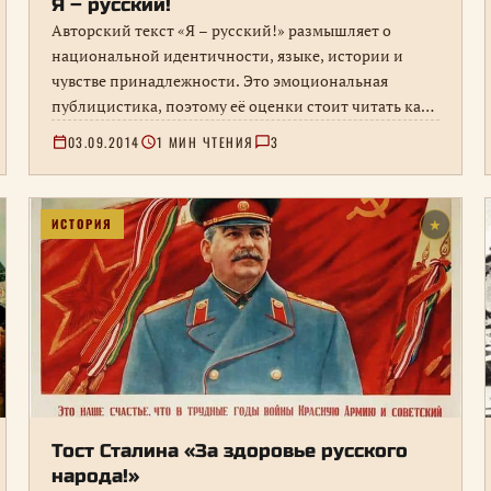
Я – русский!
Авторский текст «Я – русский!» размышляет о
национальной идентичности, языке, истории и
чувстве принадлежности. Это эмоциональная
публицистика, поэтому её оценки стоит читать как
позицию автора, а не как нейтральную справку.
03.09.2014
1 МИН ЧТЕНИЯ
3
ИСТОРИЯ
★
Тост Сталина «За здоровье русского
народа!»