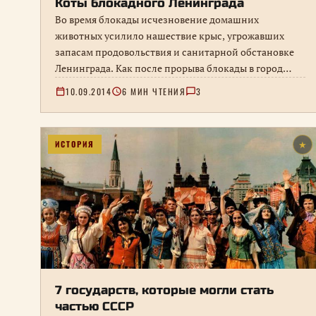
Коты блокадного Ленинграда
Во время блокады исчезновение домашних
животных усилило нашествие крыс, угрожавших
запасам продовольствия и санитарной обстановке
Ленинграда. Как после прорыва блокады в город
доставляли кошек для борьбы с грызунами.
10.09.2014
6 МИН ЧТЕНИЯ
3
ИСТОРИЯ
★
7 государств, которые могли стать
частью СССР